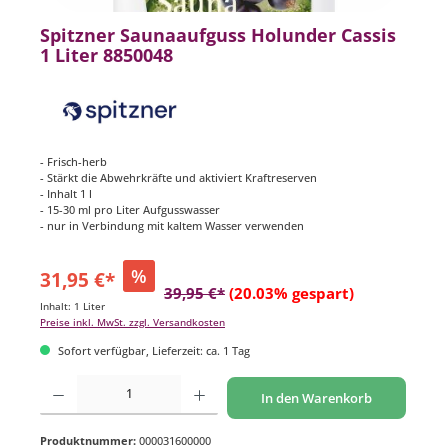
Spitzner Saunaaufguss Holunder Cassis
1 Liter 8850048
- Frisch-herb
- Stärkt die Abwehrkräfte und aktiviert Kraftreserven
- Inhalt 1 l
- 15-30 ml pro Liter Aufgusswasser
- nur in Verbindung mit kaltem Wasser verwenden
%
31,95 €*
39,95 €*
(20.03% gespart)
Inhalt:
1 Liter
Preise inkl. MwSt. zzgl. Versandkosten
Sofort verfügbar, Lieferzeit: ca. 1 Tag
Produkt Anzahl: Gib den gewünschten Wert ein oder benutze die Schaltflächen um di
In den Warenkorb
Produktnummer:
000031600000