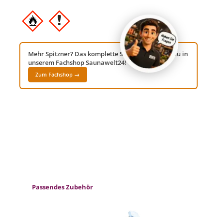
Mehr Spitzner? Das komplette Sortiment findest du in
unserem Fachshop Saunawelt24!
Zum Fachshop →
Produktgalerie überspringen
Passendes Zubehör