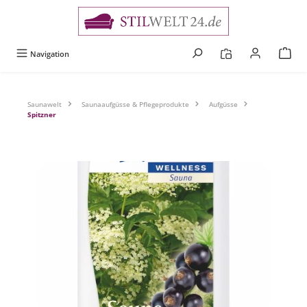
alt springen
Navigation
Saunawelt
Saunaaufgüsse & Pflegeprodukte
Aufgüsse
Spitzner
Bildergalerie überspringen