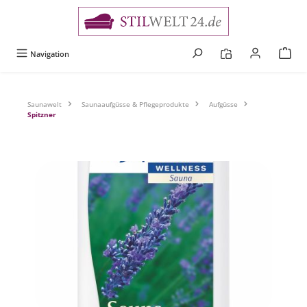
alt springen
Navigation
Saunawelt
Saunaaufgüsse & Pflegeprodukte
Aufgüsse
Spitzner
Bildergalerie überspringen