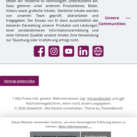
setzen wir moderne KI-Technologien unterstützend ein.
Dazu gehören unter anderem Produkttexte, Bilder,
Videos sowie grafische Inhalte. Sämtliche Inhalte werden
von unserem Team geprüft, überarbeitet und
Unsere
freigegeben. Der Einsatz von KI dient ausschließlich der
Communities
besseren Darstellung unserer Produkte und Leistungen,
einer verständlicheren Informationsvermittlung und
einer höheren Qualität unserer Inhalte. Eine Verwendung
zur Täuschung oder Irreführung erfolgt nicht.
Facebook
Instagram
YouTube
LinkedIn
Website
Vertrag widerrufen
* Alle Preise inkl. gesetzl. Mehrwertsteuer zzgl.
Versandkosten
und ggf.
Nachnahmegebühren, wenn nicht anders angegeben.
© 2026 Stilwelt24 - Alle Rechte vorbehalten. Theme by
ThemeWare®
Diese Website verwendet Cookies, um eine bestmögliche Erfahrung bieten zu
können.
Mehr Informationen ...
Nur technisch notwendige
Konfigurieren