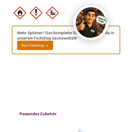
Mehr Spitzner? Das komplette Sortiment findest du in
unserem Fachshop Saunawelt24!
Zum Fachshop →
Produktgalerie überspringen
Passendes Zubehör