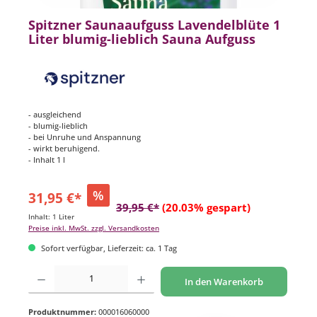
Spitzner Saunaaufguss Lavendelblüte 1
Liter blumig-lieblich Sauna Aufguss
- ausgleichend
- blumig-lieblich
- bei Unruhe und Anspannung
- wirkt beruhigend.
- Inhalt 1 l
%
31,95 €*
39,95 €*
(20.03% gespart)
Inhalt:
1 Liter
Preise inkl. MwSt. zzgl. Versandkosten
Sofort verfügbar, Lieferzeit: ca. 1 Tag
Produkt Anzahl: Gib den gewünschten Wert ein oder benutze die Schaltflächen um di
In den Warenkorb
Produktnummer:
000016060000