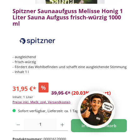
Spitzner Saunaaufguss Melisse Honig 1
Liter Sauna Aufguss frisch-würzig 1000
ml
- ausgleichend
- frisch-würzig
- Fördert das Wohlbefinden und schafft eine ausgleichende Stimmung
- Inhalt 1 l
%
31,95 €*
39,95 €*
(20.03% gespart)
Inhalt:
1 Liter
Preise inkl. MwSt. zzgl. Versandkosten
Sofort verfügbar, Lieferzeit: ca. 1 Tag
Produkt Anzahl: Gib den gewünschten Wert ein oder benutze die Schaltflächen um di
In den Warenkorb
Produktnummer:
000016120000