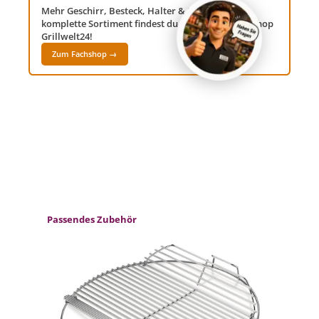
Mehr Geschirr, Besteck, Halter & Spiesse? Das
komplette Sortiment findest du in unserem Fachshop
Grillwelt24!
Zum Fachshop →
Produktgalerie überspringen
Passendes Zubehör