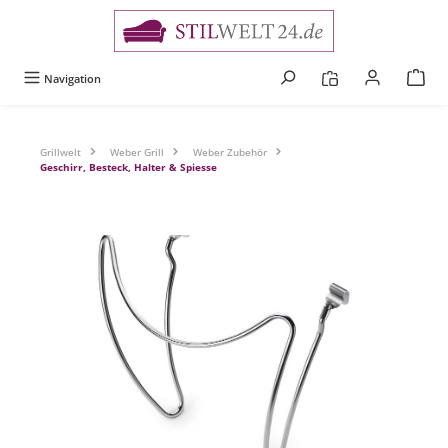
alt springen
Navigation
Grillwelt
Weber Grill
Weber Zubehör
Geschirr, Besteck, Halter & Spiesse
Bildergalerie überspringen