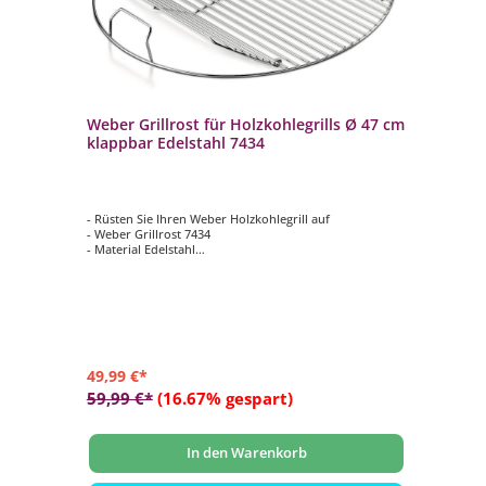
ls
Weber Grillrost für Holzkohlegrills Ø 47 cm
We
klappbar Edelstahl 7434
kl
igen
- Rüsten Sie Ihren Weber Holzkohlegrill auf
- R
- Weber Grillrost 7434
- W
- Material Edelstahl
- M
- passend für alle Weber Holzkohlegrills mit einem
- p
Kessel Ø 47 cm
Ø 
- klappbar zum einfachen Nachlegen der
- 
Holzkohlebriketts
Ho
49,99 €*
64
59,99 €*
(16.67% gespart)
79
In den Warenkorb