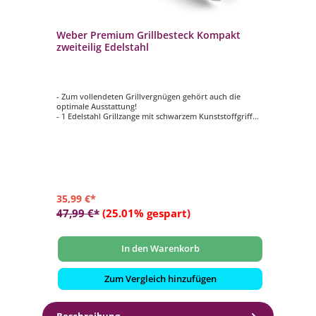
em
Weber Premium Grillbesteck Kompakt
We
zweiteilig Edelstahl
- Zum vollendeten Grillvergnügen gehört auch die
- 
optimale Ausstattung!
op
e
- 1 Edelstahl Grillzange mit schwarzem Kunststoffgriff
- 
- 1 Edelstahl Wender mit schwarzem Kunststoffgriff
- M
- 2-teiliges Grillbesteck- Set 6645
- i
- inkl. praktischen Aufhängösen an den Griffen
- i
35,99 €*
24
47,99 €*
(25.01% gespart)
In den Warenkorb
Zum Vergleich hinzufügen
Beschreibung