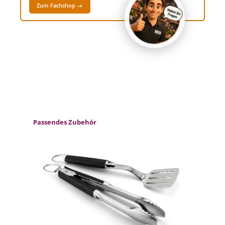
Zum Fachshop →
Produktgalerie überspringen
Passendes Zubehör