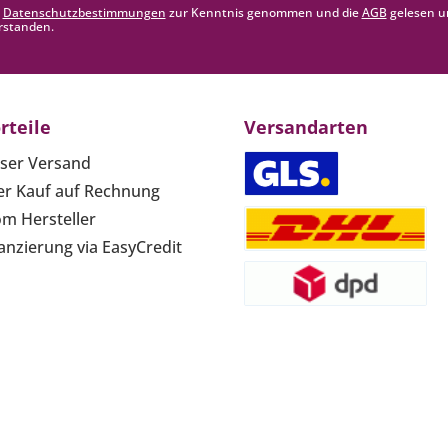
e
Datenschutzbestimmungen
zur Kenntnis genommen und die
AGB
gelesen u
rstanden.
rteile
Versandarten
ser Versand
r Kauf auf Rechnung
om Hersteller
anzierung via EasyCredit