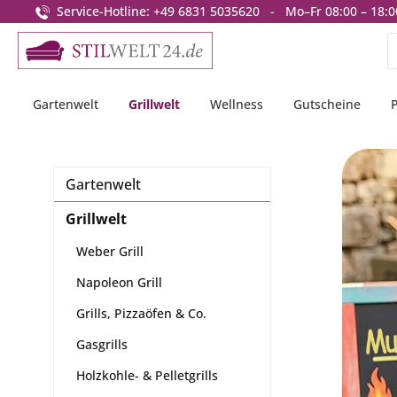
Service-Hotline: +49 6831 5035620 - Mo–Fr 08:00 – 18:0
springen
Zur Hauptnavigation springen
Gartenwelt
Grillwelt
Wellness
Gutscheine
Gartenwelt
Grillwelt
Weber Grill
Napoleon Grill
Grills, Pizzaöfen & Co.
Gasgrills
Holzkohle- & Pelletgrills