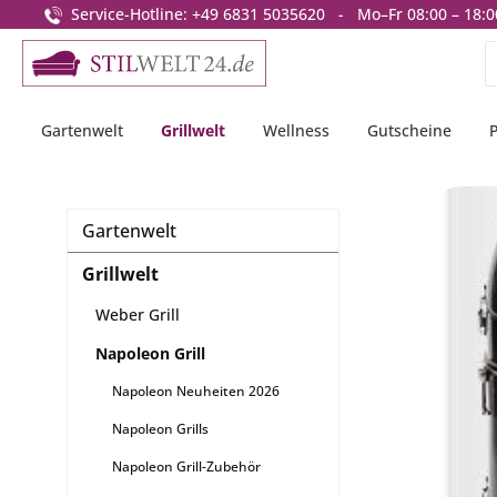
Service-Hotline: +49 6831 5035620 - Mo–Fr 08:00 – 18:0
springen
Zur Hauptnavigation springen
Gartenwelt
Grillwelt
Wellness
Gutscheine
Gartenwelt
Grillwelt
Weber Grill
Napoleon Grill
Napoleon Neuheiten 2026
Napoleon Grills
Napoleon Grill-Zubehör