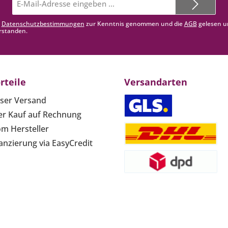
Mail-
Adresse*
e
Datenschutzbestimmungen
zur Kenntnis genommen und die
AGB
gelesen u
rstanden.
rteile
Versandarten
ser Versand
r Kauf auf Rechnung
om Hersteller
anzierung via EasyCredit