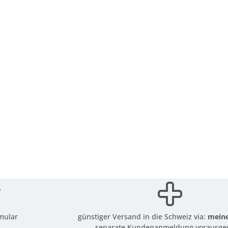
mular
günstiger Versand in die Schweiz via:
meine
separate Kundenanmeldung vorausges