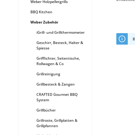
Weber Holzpelletgrills
BBQ Kitchen
Weber Zubehör
iGrill- und Grillthermometer
K
Geschirr, Besteck, Halter &
Spiesse
Grifflichter, Seitentische,
Rollwagen & Co
Grillreinigung
Grillbesteck & Zangen
CRAFTED Gourmet BBQ
System
Grillbücher
Grillroste, Grillplatten &
Grillpfannen