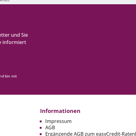
tter und Sie
 informiert
nd bin mit
Informationen
Impressum
AGB
Ergänzende AGB zum easyCredit-Raten