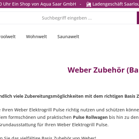
0 Uhr
Ein Shop von Aqua Saar GmbH
-
Ladengeschäft Saarlou
Poolwelt
Wohnwelt
Saunawelt
Weber Zubehör (Bas
ndlich viele Zubereitungsmöglichkeiten mit dem richtigen Basis 
e Ihren Weber Elektrogrill Pulse richtig nutzen und schützen könn
dem formschönen und praktischen
Pulse Rollwagen
bis hin zu den
Grundausstattung für Ihren Weber Elektrogrill Pulse.
 Sie das vielfältige Basis Zubehör von Weber!