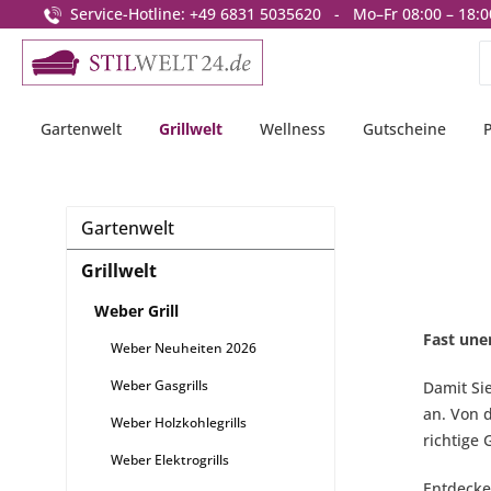
Service-Hotline: +49 6831 5035620 - Mo–Fr 08:00 – 18:0
springen
Zur Hauptnavigation springen
Gartenwelt
Grillwelt
Wellness
Gutscheine
Gartenwelt
Grillwelt
Weber Grill
Fast une
Weber Neuheiten 2026
Weber Gasgrills
Damit Si
an. Von 
Weber Holzkohlegrills
richtige 
Weber Elektrogrills
Entdecken