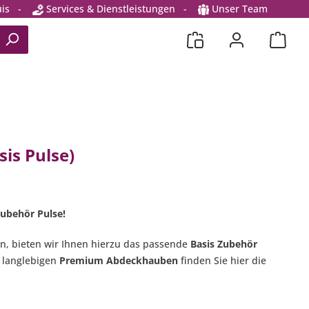
is
-
Services & Dienstleistungen
-
Unser Team
is Pulse)
Zubehör Pulse!
en, bieten wir Ihnen hierzu das passende
Basis Zubehör
 langlebigen
Premium Abdeckhauben
finden Sie hier die