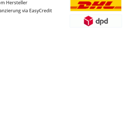
om Hersteller
anzierung via EasyCredit