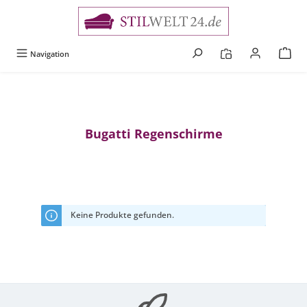
alt springen
Navigation
Bugatti Regenschirme
Keine Produkte gefunden.